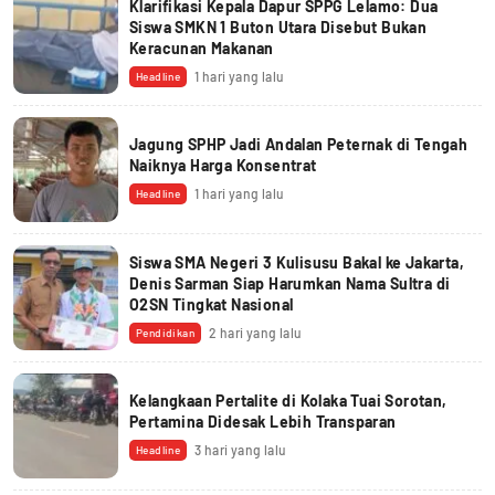
Klarifikasi Kepala Dapur SPPG Lelamo: Dua
Siswa SMKN 1 Buton Utara Disebut Bukan
Keracunan Makanan
1 hari yang lalu
Headline
Jagung SPHP Jadi Andalan Peternak di Tengah
Naiknya Harga Konsentrat
1 hari yang lalu
Headline
Siswa SMA Negeri 3 Kulisusu Bakal ke Jakarta,
Denis Sarman Siap Harumkan Nama Sultra di
O2SN Tingkat Nasional
2 hari yang lalu
Pendidikan
Kelangkaan Pertalite di Kolaka Tuai Sorotan,
Pertamina Didesak Lebih Transparan
3 hari yang lalu
Headline