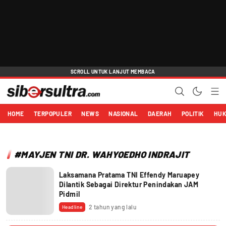
Sibersultra.com
Terdepan Memberitakan
HOME
TERPOPULER
NEWS
NASIONAL
DAERAH
POLITIK
HU
#MAYJEN TNI DR. WAHYOEDHO INDRAJIT
Laksamana Pratama TNI Effendy Maruapey
Dilantik Sebagai Direktur Penindakan JAM
Pidmil
2 tahun yang lalu
Headline