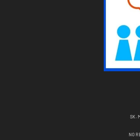
SK. 
NO R