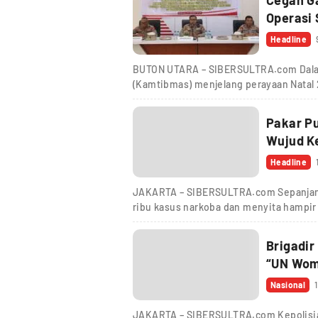
Operasi 
Headline
BUTON UTARA – SIBERSULTRA.com Dalam
(Kamtibmas) menjelang perayaan Natal
Pakar Pu
Wujud K
Headline
JAKARTA – SIBERSULTRA.com Sepanjang 
ribu kasus narkoba dan menyita hampir
Brigadir
“UN Woma
Nasional
JAKARTA – SIBERSULTRA.com Kepolisia