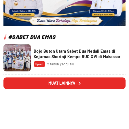
#SABET DUA EMAS
Dojo Buton Utara Sabet Dua Medali Emas di
Kejurnas Shorinji Kempo RUC XVI di Makassar
2 tahun yang lalu
Sport
MUAT LAINNYA