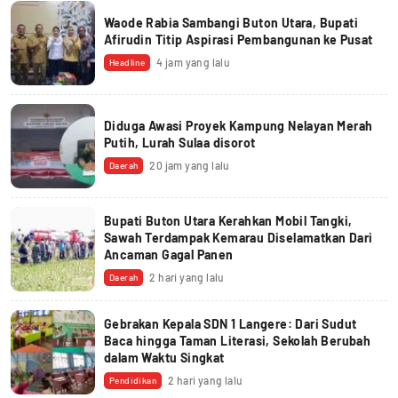
Waode Rabia Sambangi Buton Utara, Bupati
Afirudin Titip Aspirasi Pembangunan ke Pusat
4 jam yang lalu
Headline
Diduga Awasi Proyek Kampung Nelayan Merah
Putih, Lurah Sulaa disorot
20 jam yang lalu
Daerah
Bupati Buton Utara Kerahkan Mobil Tangki,
Sawah Terdampak Kemarau Diselamatkan Dari
Ancaman Gagal Panen
2 hari yang lalu
Daerah
Gebrakan Kepala SDN 1 Langere: Dari Sudut
Baca hingga Taman Literasi, Sekolah Berubah
dalam Waktu Singkat
2 hari yang lalu
Pendidikan