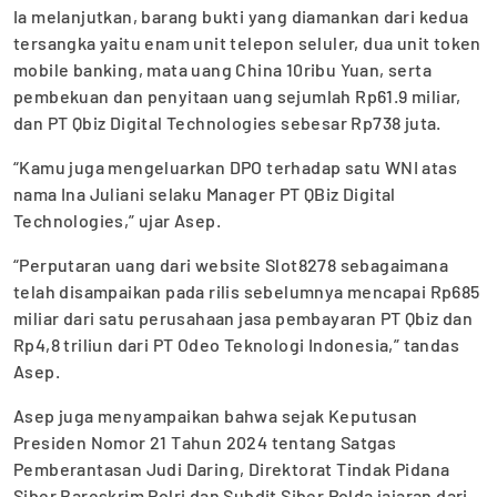
Ia melanjutkan, barang bukti yang diamankan dari kedua
tersangka yaitu enam unit telepon seluler, dua unit token
mobile banking, mata uang China 10ribu Yuan, serta
pembekuan dan penyitaan uang sejumlah Rp61.9 miliar,
dan PT Qbiz Digital Technologies sebesar Rp738 juta.
“Kamu juga mengeluarkan DPO terhadap satu WNI atas
nama Ina Juliani selaku Manager PT QBiz Digital
Technologies,” ujar Asep.
“Perputaran uang dari website Slot8278 sebagaimana
telah disampaikan pada rilis sebelumnya mencapai Rp685
miliar dari satu perusahaan jasa pembayaran PT Qbiz dan
Rp4,8 triliun dari PT Odeo Teknologi Indonesia,” tandas
Asep.
Asep juga menyampaikan bahwa sejak Keputusan
Presiden Nomor 21 Tahun 2024 tentang Satgas
Pemberantasan Judi Daring, Direktorat Tindak Pidana
Siber Bareskrim Polri dan Subdit Siber Polda jajaran dari