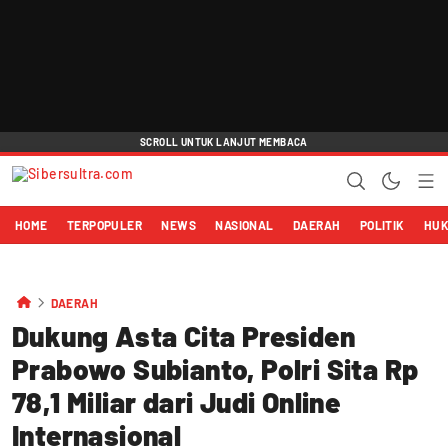
HOME
TERPOPULER
NEWS
NASIONAL
DAERAH
POLITIK
HU
DAERAH
Dukung Asta Cita Presiden
Prabowo Subianto, Polri Sita Rp
78,1 Miliar dari Judi Online
Internasional