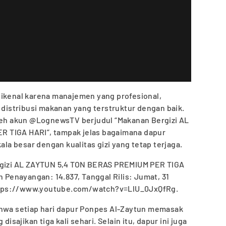
dikenal karena manajemen yang profesional,
a distribusi makanan yang terstruktur dengan baik.
oleh akun @LognewsTV berjudul “Makanan Bergizi AL
 TIGA HARI”, tampak jelas bagaimana dapur
a besar dengan kualitas gizi yang tetap terjaga.
ergizi AL ZAYTUN 5,4 TON BERAS PREMIUM PER TIGA
h Penayangan: 14.837, Tanggal Rilis: Jumat, 31
 https://www.youtube.com/watch?v=LlU_0JxQfRg.
ahwa setiap hari dapur Ponpes Al-Zaytun memasak
disajikan tiga kali sehari. Selain itu, dapur ini juga