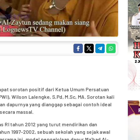
pat sorotan positif dari Ketua Umum Persatuan
I), Wilson Lalengke, S.Pd, M.Sc, MA. Sorotan kali
aan dapurnya yang dianggap sebagai contoh ideal
secara massal.
 RI tahun 2012 yang turut mendirikan dan
ahun 1997-2002, sebuah sekolah yang sejak awal
srama ini, model pengelolaan dapur Ma’had Al-