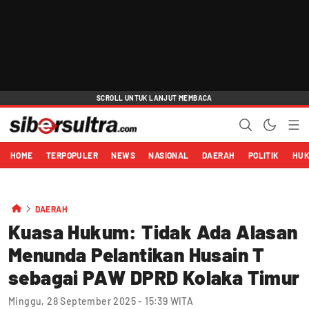
HOME
TERPOPULER
NEWS
NASIONAL
DAERAH
POLITIK
HU
DAERAH
Kuasa Hukum: Tidak Ada Alasan
Menunda Pelantikan Husain T
sebagai PAW DPRD Kolaka Timur
Minggu, 28 September 2025 - 15:39 WITA