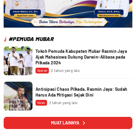
#PEMUDA MUBAR
Tokoh Pemuda Kabupaten Mubar Rasmin Jaya
Ajak Mahasiswa Dukung Darwin-Alibasa pada
Pilkada 2024
2 tahun yang lalu
Daerah
Antisipasi Chaos Pilkada, Rasmin Jaya: Sudah
Harus Ada Mitigasi Sejak Dini
2 tahun yang lalu
News
MUAT LAINNYA