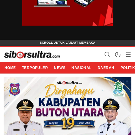
HOME
TERPOPULER
NEWS
NASIONAL
DAERAH
POLITI