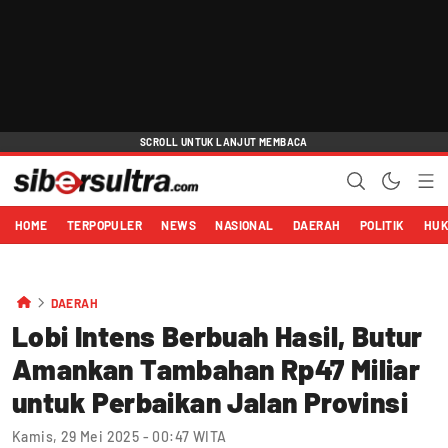
HOME
TERPOPULER
NEWS
NASIONAL
DAERAH
POLITIK
HU
DAERAH
Lobi Intens Berbuah Hasil, Butur
Amankan Tambahan Rp47 Miliar
untuk Perbaikan Jalan Provinsi
Kamis, 29 Mei 2025 - 00:47 WITA