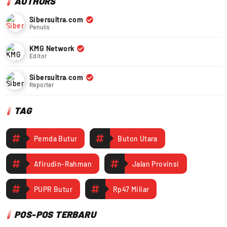
AUTHORS
Sibersultra.com
Penulis
KMG Network
Editor
Sibersultra.com
Reporter
TAG
Pemda Butur
Buton Utara
Afirudin-Rahman
Jalan Provinsi
PUPR Butur
Rp47 Miliar
POS-POS TERBARU