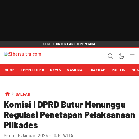
HOME
TERPOPULER
NEWS
NASIONAL
DAERAH
POLITIK
HU
DAERAH
Komisi I DPRD Butur Menunggu
Regulasi Penetapan Pelaksanaan
Pilkades
Senin, 6 Januari 2025 - 10:51 WITA