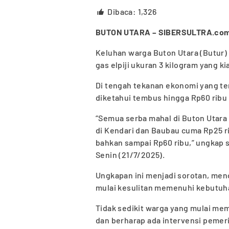
Dibaca:
1,326
BUTON UTARA – SIBERSULTRA.co
Keluhan warga Buton Utara (Butur) 
gas elpiji ukuran 3 kilogram yang k
Di tengah tekanan ekonomi yang te
diketahui tembus hingga Rp60 ribu
“Semua serba mahal di Buton Utara in
di Kendari dan Baubau cuma Rp25 ri
bahkan sampai Rp60 ribu,” ungkap 
Senin (21/7/2025).
Ungkapan ini menjadi sorotan, me
mulai kesulitan memenuhi kebutuh
Tidak sedikit warga yang mulai mem
dan berharap ada intervensi pemer