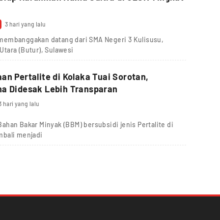
l
3 hari yang lalu
membanggakan datang dari SMA Negeri 3 Kulisusu,
tara (Butur), Sulawesi
an Pertalite di Kolaka Tuai Sorotan,
na Didesak Lebih Transparan
3 hari yang lalu
han Bakar Minyak (BBM) bersubsidi jenis Pertalite di
mbali menjadi