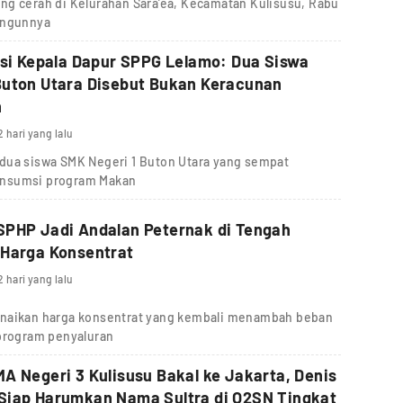
ng cerah di Kelurahan Sara’ea, Kecamatan Kulisusu, Rabu
angunnya
asi Kepala Dapur SPPG Lelamo: Dua Siswa
Buton Utara Disebut Bukan Keracunan
n
2 hari yang lalu
dua siswa SMK Negeri 1 Buton Utara yang sempat
onsumsi program Makan
SPHP Jadi Andalan Peternak di Tengah
 Harga Konsentrat
2 hari yang lalu
enaikan harga konsentrat yang kembali menambah beban
 program penyaluran
A Negeri 3 Kulisusu Bakal ke Jakarta, Denis
Siap Harumkan Nama Sultra di O2SN Tingkat