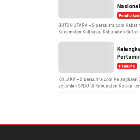
Nasiona
Pendidikan
BUTON UTARA – Sibersultra.com Kabar 
Kecamatan Kulisusu, Kabupaten Buton U
Kelangka
Pertami
Headline
KOLAKA – Sibersultra.com Kelangkaan Ba
sejumlah SPBU di Kabupaten Kolaka ke