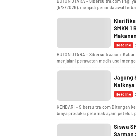
BUTON UTARA – Sibersultra.com Pagi ya
(5/8/2026), menjadi penanda awal terb
Klarifik
SMKN 1 
Makana
Headline
BUTON UTARA – Sibersultra.com Kabar 
menjalani perawatan medis usai meng
Jagung 
Naiknya
Headline
KENDARI – Sibersultra.com Ditengah k
biaya produksi peternak ayam petelur,
Siswa SM
Sarman 