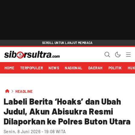
HOME
TERPOPULER
NEWS
NASIONAL
DAERAH
POLITIK
HU
HEADLINE
Labeli Berita ‘Hoaks’ dan Ubah
Judul, Akun Abisukra Resmi
Dilaporkan ke Polres Buton Utara
Senin, 8 Juni 2026 - 19:08 WITA