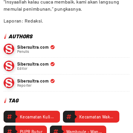
“Insyaallah kalau cuaca membaik, kami akan langsung
memulai penimbunan,” pungkasnya.
Laporan: Redaksi.
AUTHORS
Sibersultra.com
Penulis
Sibersultra.com
Editor
Sibersultra.com
Reporter
TAG
Kecamatan Kulisusu Utara
Kecamatan Wakorut
PUPR Butur
Wamboule - Wantulasi