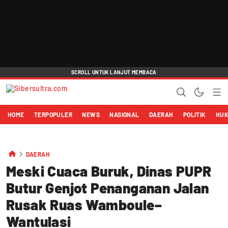
HOME
TERPOPULER
NEWS
NASIONAL
DAERAH
POLITIK
HU
DAERAH
Meski Cuaca Buruk, Dinas PUPR
Butur Genjot Penanganan Jalan
Rusak Ruas Wamboule–
Wantulasi